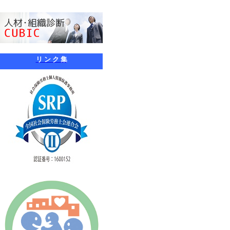
リ ン ク 集