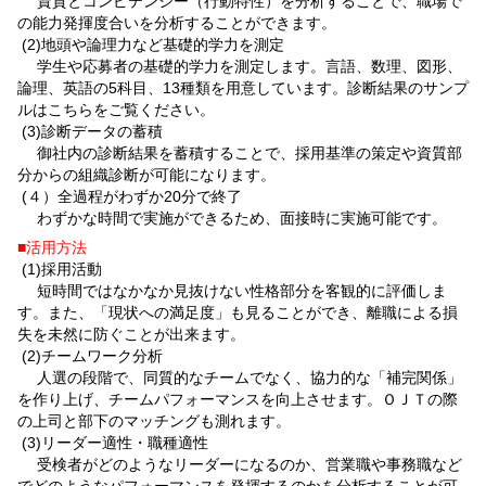
資質とコンピテンシー（行動特性）を分析することで、職場で
の能力発揮度合いを分析することができます。
(2)地頭や論理力など基礎的学力を測定
学生や応募者の基礎的学力を測定します。言語、数理、図形、
論理、英語の5科目、13種類を用意しています。診断結果のサンプ
ルはこちらをご覧ください。
(3)診断データの蓄積
御社内の診断結果を蓄積することで、採用基準の策定や資質部
分からの組織診断が可能になります。
(４）全過程がわずか20分で終了
わずかな時間で実施ができるため、面接時に実施可能です。
■活用方法
(1)採用活動
短時間ではなかなか見抜けない性格部分を客観的に評価しま
す。また、「現状への満足度」も見ることができ、離職による損
失を未然に防ぐことが出来ます。
(2)チームワーク分析
人選の段階で、同質的なチームでなく、協力的な「補完関係」
を作り上げ、チームパフォーマンスを向上させます。ＯＪＴの際
の上司と部下のマッチングも測れます。
(3)リーダー適性・職種適性
受検者がどのようなリーダーになるのか、営業職や事務職など