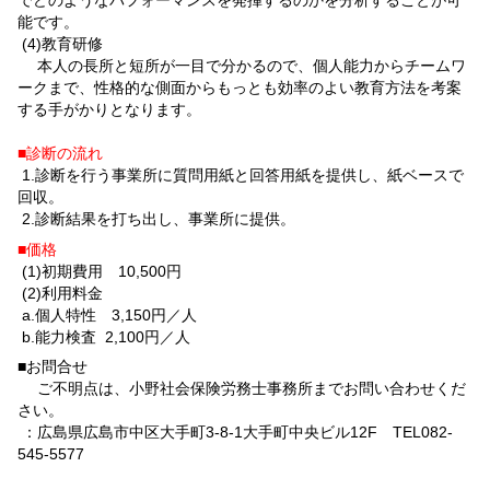
でどのようなパフォーマンスを発揮するのかを分析することが可
能です。
(4)教育研修
本人の長所と短所が一目で分かるので、個人能力からチームワ
ークまで、性格的な側面からもっとも効率のよい教育方法を考案
する手がかりとなります。
■診断の流れ
1.診断を行う事業所に質問用紙と回答用紙を提供し、紙ベースで
回収。
2.診断結果を打ち出し、事業所に提供。
■価格
(1)初期費用 10,500円
(2)利用料金
a.個人特性 3,150円／人
b.能力検査 2,100円／人
■お問合せ
ご不明点は、小野社会保険労務士事務所までお問い合わせくだ
さい。
：広島県広島市中区大手町3-8-1大手町中央ビル12F TEL082-
545-5577